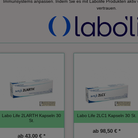
Immunsystems anpassen. Indem Sie es mit Labolife Produkten aktiv u
vertrauen.
Labo Life 2LARTH Kapseln 30
Labo Life 2LC1 Kapseln 30 St.
St.
ab
98,50 € *
ab
43,00 € *