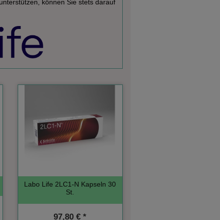
nterstützen, können Sie stets darauf
Labo Life 2LC1-N Kapseln 30
St.
97,80 € *