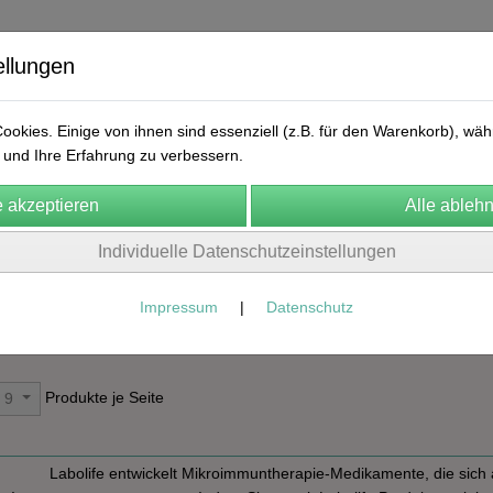
ellungen
okies. Einige von ihnen sind essenziell (z.B. für den Warenkorb), w
und Ihre Erfahrung zu verbessern.
ekular
FA Manufaktur
Natura Naturans
Labolife
Arn
Individuelle Datenschutzeinstellungen
n
Cosmic Herbalist
Frühlingskur
Kontakt
AGB
Impressum
|
Datenschutz
Labolife
Produkte je Seite
9
Labolife entwickelt Mikroimmuntherapie-Medikamente, die sich 