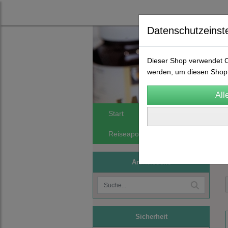
Datenschutzeinst
Dieser Shop verwendet Co
werden, um diesen Shop 
Start
Spagyrik
FA Orthomol
Reiseapotheken
Phytomineralie
Artikelsuche
Sicherheit