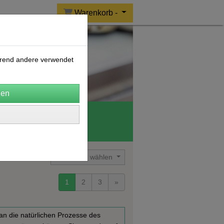
Warenkorb -
ährend andere verwendet
o Wolle
CERES
Sortierung wählen
1
2
3
»
an die natürlichen Prozesse des