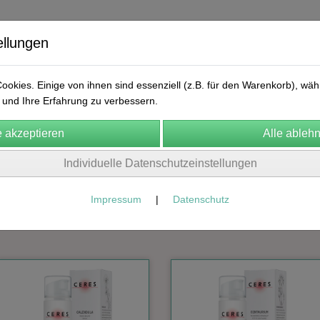
ellungen
okies. Einige von ihnen sind essenziell (z.B. für den Warenkorb), w
und Ihre Erfahrung zu verbessern.
ekular
FA Manufaktur
Natura Naturans
Labolife
Arn
Individuelle Datenschutzeinstellungen
n
Cosmic Herbalist
Frühlingskur
Kontakt
AGB
Impressum
|
Datenschutz
CERES
Kosmetik