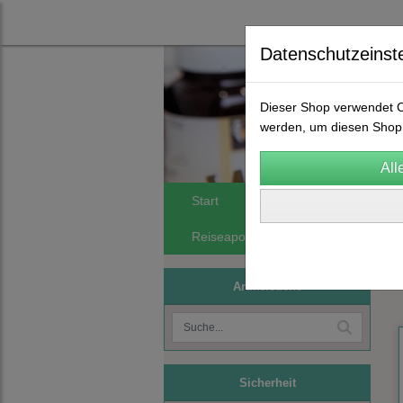
Datenschutzeinst
Dieser Shop verwendet Co
werden, um diesen Shop 
Start
Spagyrik
FA Orthomol
Reiseapotheken
Phytomineralie
Artikelsuche
Sicherheit