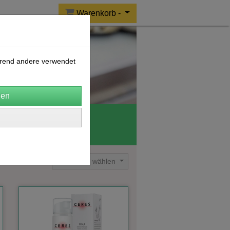
Warenkorb -
ährend andere verwendet
o Wolle
CERES
Sortierung wählen