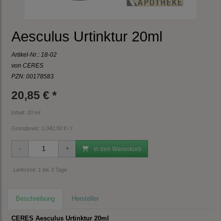
Aesculus Urtinktur 20ml
Artikel-Nr.:
18-02
von CERES
PZN: 00178583
20,85 € *
Inhalt: 20 ml
Grundpreis:
1.042,50 € / l
in den Warenkorb
Lieferzeit: 1 bis 3 Tage
Beschreibung
Hersteller
CERES Aesculus Urtinktur 20ml