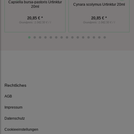
Capsella bursa-pastoris Urtinktur
Cynara scolymus Urtinktur 20ml
20ml
20,85 € *
20,85 € *
Grundpreis:
1.042,50 € / l
Grundpreis:
1.042,50 € / l
Rechtliches
AGB
Impressum
Datenschutz
Cookieeinstellungen