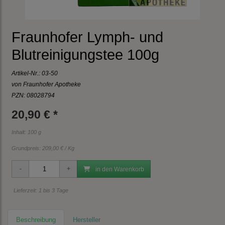
Fraunhofer Lymph- und
Blutreinigungstee 100g
Artikel-Nr.:
03-50
von Fraunhofer Apotheke
PZN: 08028794
20,90 € *
Inhalt: 100 g
Grundpreis:
209,00 € / Kg
in den Warenkorb
Lieferzeit: 1 bis 3 Tage
Beschreibung
Hersteller