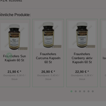
PZN: 8153552
Ähnliche Produkte:
Fraunhofers
Fraunhofers
Fraunhofers Sun
Curcuma Kapseln
Cranberry aktiv
Is
Kapseln 60 St
60 St
Kapseln 60 St
21,90 € *
26,90 € *
22,90 € *
Grundpreis:
0,36 € /
Grundpreis:
0,45 € /
Grundpreis:
0,38 € /
Stück
Stück
Stück