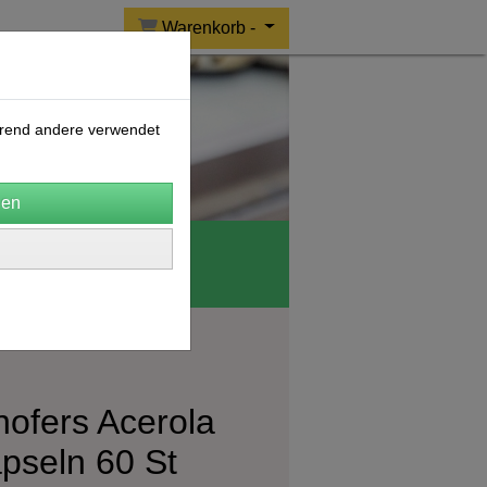
Warenkorb -
ährend andere verwendet
o Wolle
CERES
ofers Acerola
pseln 60 St