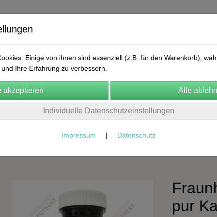
ellungen
okies. Einige von ihnen sind essenziell (z.B. für den Warenkorb), w
und Ihre Erfahrung zu verbessern.
ekular
FA Manufaktur
Natura Naturans
Labolife
Arn
Individuelle Datenschutzeinstellungen
n
Cosmic Herbalist
Frühlingskur
Kontakt
AGB
Impressum
|
Datenschutz
FA Orthomolekulare Produkte
Fraunh
pur Ka