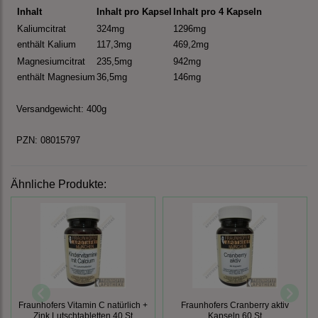
Inhalt
Inhalt pro Kapsel
Inhalt pro 4 Kapseln
Kaliumcitrat
324mg
1296mg
enthält Kalium
117,3mg
469,2mg
Magnesiumcitrat
235,5mg
942mg
enthält Magnesium
36,5mg
146mg
Versandgewicht: 400g
PZN: 08015797
Ähnliche Produkte:
Fraunhofers Vitamin C natürlich +
Fraunhofers Cranberry aktiv
Zink Lutschtabletten 40 St
Kapseln 60 St