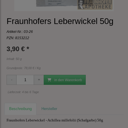
Fraunhofers Leberwickel 50g
Artikel-Nr.:
03-26
PZN: 8153212
3,90 € *
Inhalt: 50 g
Grundpreis:
78,00 € / Kg
in den Warenkorb
Lieferzeit: 4 bis 6 Tage
Beschreibung
Hersteller
Fraunhofers Leberwickel - Achillea millefolii (Schafgarbe) 50g