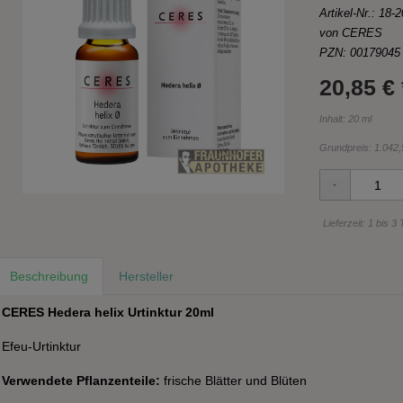
Artikel-Nr.:
18-2
von CERES
PZN: 00179045
20,85 € 
Inhalt: 20 ml
Grundpreis:
1.042,5
Lieferzeit: 1 bis 3
Beschreibung
Hersteller
CERES Hedera helix Urtinktur 20ml
Efeu-Urtinktur
Verwendete Pflanzenteile:
frische Blätter und Blüten