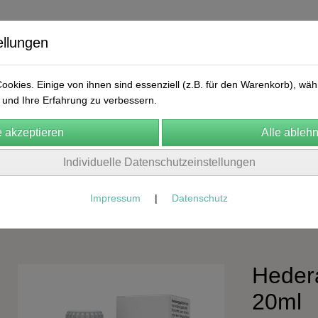
ellungen
okies. Einige von ihnen sind essenziell (z.B. für den Warenkorb), w
und Ihre Erfahrung zu verbessern.
ekular
FA Manufaktur
Natura Naturans
Labolife
Arn
Individuelle Datenschutzeinstellungen
n
Cosmic Herbalist
Frühlingskur
Kontakt
AGB
Impressum
|
Datenschutz
CERES
Urtinkturen
Hedera
20ml