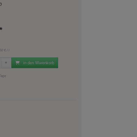
0
*
0 € / l
in den Warenkorb
 Tage