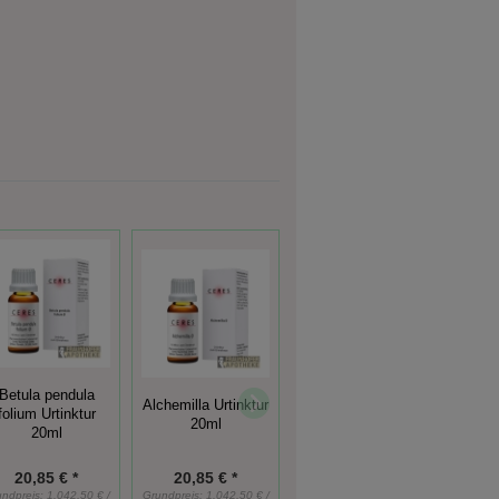
Betula pendula
Alchemilla Urtinktur
Cynara scolymus
Sam
folium Urtinktur
20ml
Urtinktur 20ml
Urt
20ml
20,85 € *
20,85 € *
20,85 € *
undpreis:
1.042,50 € /
Grundpreis:
1.042,50 € /
Grundpreis:
1.042,50 € /
Grundp