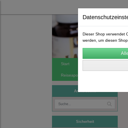
Datenschutzeinst
Dieser Shop verwendet Co
werden, um diesen Shop 
Start
Spagyrik
FA Orthomol
Reiseapotheken
Phytomineralie
Artikelsuche
Sicherheit