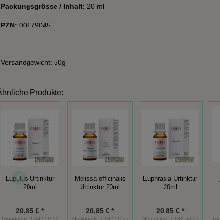
Packungsgrösse / Inhalt:
20 ml
PZN:
00179045
Versandgewicht: 50g
Ähnliche Produkte:
Lupulus Urtinktur
Melissa officinalis
Euphrasia Urtinktur
20ml
Urtinktur 20ml
20ml
20,85 € *
20,85 € *
20,85 € *
Grundpreis:
1.042,50 € /
Grundpreis:
1.042,50 € /
Grundpreis:
1.042,50 € /
Gr