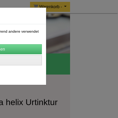
Warenkorb -
ährend andere verwendet
o Wolle
CERES
 helix Urtinktur