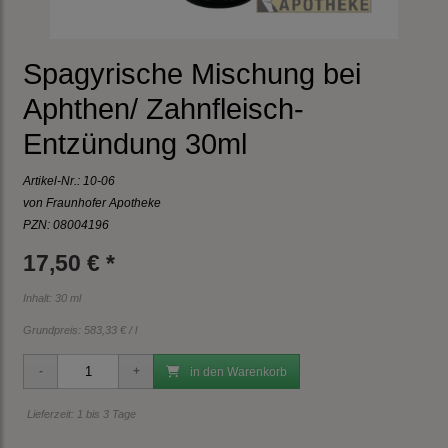
Spagyrische Mischung bei
Aphthen/ Zahnfleisch-
Entzündung 30ml
Artikel-Nr.:
10-06
von Fraunhofer Apotheke
PZN: 08004196
17,50 € *
Inhalt: 30 ml
Grundpreis:
583,33 € / l
in den Warenkorb
Lieferzeit: 1 bis 3 Tage