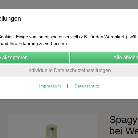
ellungen
okies. Einige von ihnen sind essenziell (z.B. für den Warenkorb), w
und Ihre Erfahrung zu verbessern.
ekular
FA Manufaktur
Natura Naturans
Labolife
Arn
Individuelle Datenschutzeinstellungen
n
Cosmic Herbalist
Frühlingskur
Kontakt
AGB
Impressum
|
Datenschutz
Spagyrik
FA Spagyrik nach Zimpel
Spagy
bei We