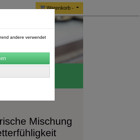
Warenkorb -
ährend andere verwendet
o Wolle
CERES
rische Mischung
tterfühligkeit