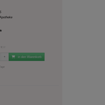
5
 Apotheke
*
€ / l
in den Warenkorb
 Tage