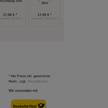
ntzündung 30ml
Entgiftung 30ml
bro
30ml
17,50 € *
17,50 € *
17,50 € *
undpreis:
583,33 € / l
Grundpreis:
583,33 € / l
Grundpreis:
583,33 € / l
Grundp
* Alle Preise inkl. gesetzlicher
MwSt., zzgl.
Versandkosten
Wir versenden mit