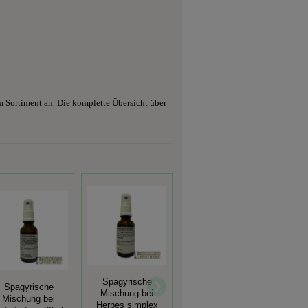
m Sortiment an. Die komplette Übersicht über
Spagyrische
Spagyrische
Spagyrische
Sp
Mischung bei
Mischung bei
Mischung
Misc
Herpes simplex