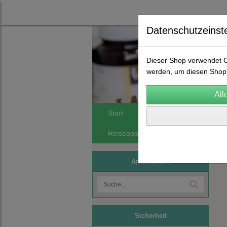
Datenschutzeinst
Dieser Shop verwendet Co
werden, um diesen Shop 
Start
Spagyrik
FA Orthomol
Reiseapotheken
Phytomineralie
Artikelsuche
Sicherheit