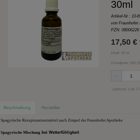
30ml
Artikel-Nr.:
10-8
von Fraunhofer
PZN: 08006226
17,50 € 
Inhalt: 30 ml
Grundpreis:
583,33 
Lieferzeit: 1 bis 3
Beschreibung
Hersteller
Spagyrische Rezepturarzneimittel nach Zimpel der Fraunhofer Apotheke
Spagyrische
Mi
sch
u
ng
bei
Wetterfühligkeit