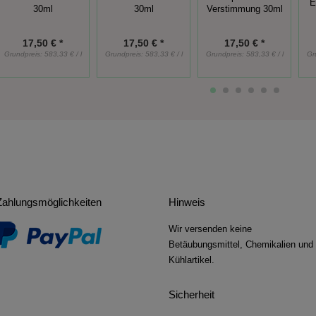
E
30ml
30ml
Verstimmung 30ml
17,50 € *
17,50 € *
17,50 € *
Grundpreis:
583,33 € / l
Grundpreis:
583,33 € / l
Grundpreis:
583,33 € / l
Gr
Zahlungsmöglichkeiten
Hinweis
Wir versenden keine
Betäubungsmittel, Chemikalien und
Kühlartikel.
Sicherheit