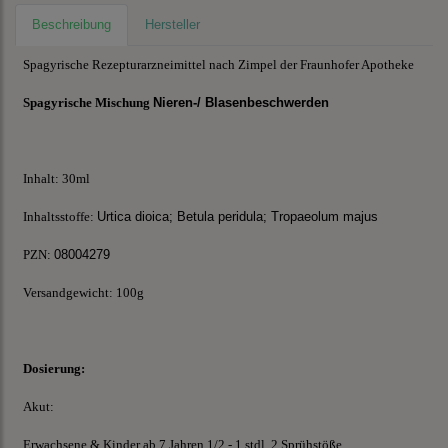
Beschreibung
Hersteller
Spagyrische Rezepturarzneimittel nach Zimpel der Fraunhofer Apotheke
Spagyrische
Mi
sch
u
ng
Nieren-/ Blasenbeschwerden
Inhalt: 30ml
Inhaltsstoffe:
Urtica dioica; Betula peridula; Tropaeolum majus
PZN:
08004279
Versandgewicht: 100g
Dosierung:
Akut:
Erwachsene & Kinder ab 7 Jahren 1/2 - 1 stdl. 2 Sprühstöße