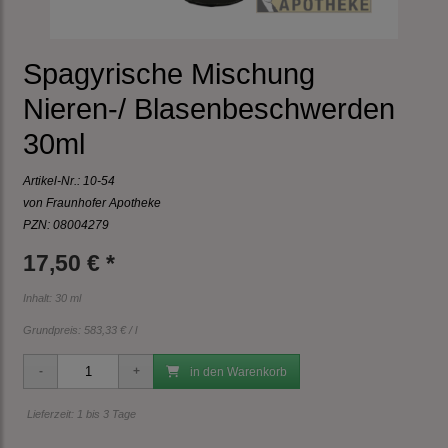
Spagyrische Mischung
Nieren-/ Blasenbeschwerden
30ml
Artikel-Nr.:
10-54
von Fraunhofer Apotheke
PZN: 08004279
17,50 € *
Inhalt: 30 ml
Grundpreis:
583,33 € / l
in den Warenkorb
Lieferzeit: 1 bis 3 Tage