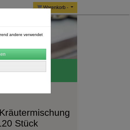
Warenkorb -
ährend andere verwendet
o Wolle
CERES
-Kräutermischung
120 Stück