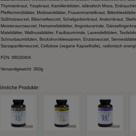
Thymiankraut, Ysopkraut, Kamillenblüten, isländisch Moos, Erdrauchk
Pfefferminzblätter, Melissenblätter, Frauenmantelkraut, Bitterkleeblätt
Süßholzwurzel, Bibernellwurzel, Schafgarbenkraut, Andornkraut, Stief
Meisterwurzwurzel, Hamamelisblätter, Angosturarinde, Gänsefingerkrau
Mateblätter, Wallnussblätter, Faulbaumrinde, Lavendelblüten, Teufelsk
Schnurbaumblüten, Bockshornkleesamen, Enzianwurzel, Sennesblätter
Sarsaparillenwurzel, Cellulose (vegane Kapselhülle), radionisch energi
PZN: 08020404
Versandgewicht: 350g
Ähnliche Produkte: