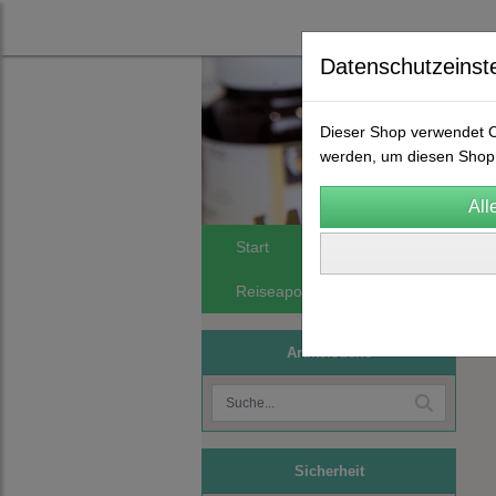
Datenschutzeinst
Dieser Shop verwendet Co
werden, um diesen Shop 
Start
Spagyrik
FA Orthomol
Reiseapotheken
Phytomineralie
Artikelsuche
Sicherheit