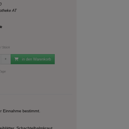
0
otheke AT
*
 / Stück
in den Warenkorb
 Tage
ur Einnahme bestimmt.
iblätter, Schachtelhalmkraut,