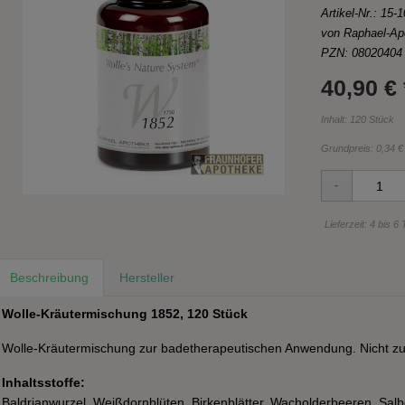
Artikel-Nr.:
15-1
von Raphael-Ap
PZN: 08020404
40,90 € 
Inhalt: 120 Stück
Grundpreis:
0,34 €
Lieferzeit: 4 bis 6
Beschreibung
Hersteller
Wolle-Kräutermischung 1852, 120 Stück
Wolle-Kräutermischung zur badetherapeutischen Anwendung. Nicht z
Inhaltsstoffe:
Baldrianwurzel, Weißdornblüten, Birkenblätter, Wacholderbeeren, Salbe