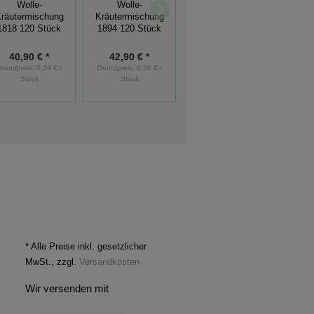
Wolle-
Wolle-
Wolle-
räutermischung
Kräutermischung
Kräutermischung
Kräu
1818 120 Stück
1894 120 Stück
1872 120 Stück
185
40,90 € *
42,90 € *
40,90 € *
Grundpreis:
0,34 € /
Grundpreis:
0,36 € /
Grundpreis:
0,34 € /
Grun
Stück
Stück
Stück
* Alle Preise inkl. gesetzlicher
MwSt., zzgl.
Versandkosten
Wir versenden mit