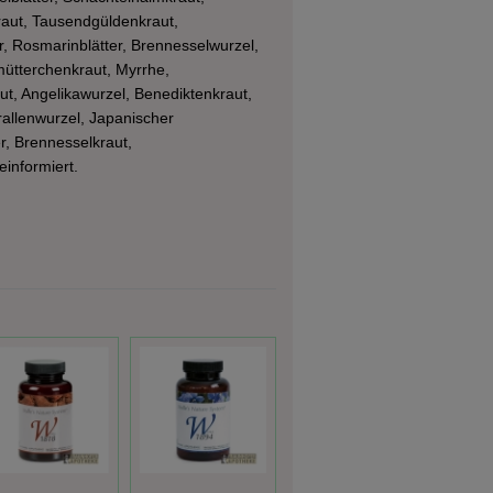
raut, Tausendgüldenkraut,
er, Rosmarinblätter, Brennesselwurzel,
mütterchenkraut, Myrrhe,
t, Angelikawurzel, Benediktenkraut,
rallenwurzel, Japanischer
, Brennesselkraut,
einformiert.