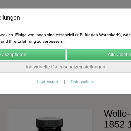
ellungen
okies. Einige von ihnen sind essenziell (z.B. für den Warenkorb), w
und Ihre Erfahrung zu verbessern.
ekular
FA Manufaktur
Natura Naturans
Labolife
Arn
Individuelle Datenschutzeinstellungen
n
Cosmic Herbalist
Frühlingskur
Kontakt
AGB
Impressum
|
Datenschutz
Arno Wolle
Wolle
1852 