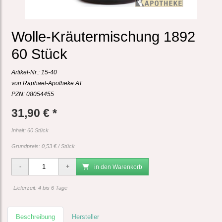
Wolle-Kräutermischung 1892
60 Stück
Artikel-Nr.:
15-40
von Raphael-Apotheke AT
PZN: 08054455
31,90 € *
Inhalt: 60 Stück
Grundpreis:
0,53 € / Stück
in den Warenkorb
Lieferzeit: 4 bis 6 Tage
Beschreibung
Hersteller